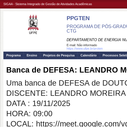
SIGAA - Sistema Integrado de Gestão de Atividades Acadêmicas
PPGTEN
PROGRAMA DE PÓS-GRADU
CTG
DEPARTAMENTO DE ENERGIA NU
E-mail:
Não informado
https://www.ufpe.br/proten
Programa
Ensino
Projetos de Pesquisa
Calendário
Processos Selet
Banca de DEFESA: LEANDRO M
Uma banca de DEFESA de DOUTOR
DISCENTE: LEANDRO MOREIRA 
DATA : 19/11/2025
HORA: 09:00
LOCAL: https://meet.google.com/vg