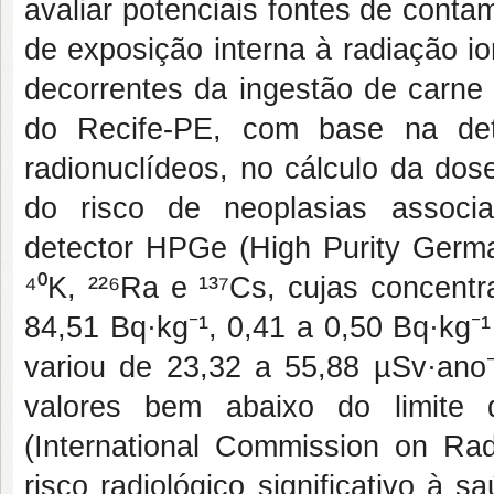
avaliar potenciais fontes de cont
de exposição interna à radiação io
decorrentes da ingestão de carne
do Recife-PE, com base na det
radionuclídeos, no cálculo da dos
do risco de neoplasias associ
detector HPGe (High Purity German
⁴⁰K, ²²⁶Ra e ¹³⁷Cs, cujas concent
84,51 Bq·kg⁻¹, 0,41 a 0,50 Bq·kg⁻¹
variou de 23,32 a 55,88 µSv·ano⁻
valores bem abaixo do limite
(International Commission on Radi
risco radiológico significativo à 