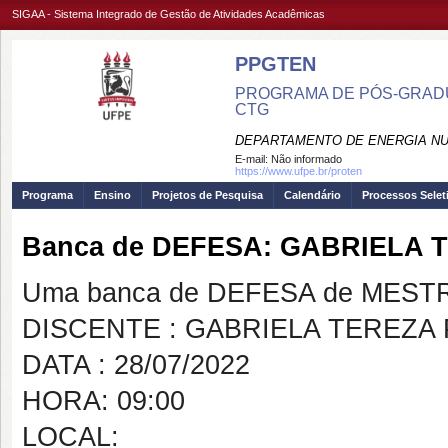
SIGAA - Sistema Integrado de Gestão de Atividades Acadêmicas
PPGTEN
PROGRAMA DE PÓS-GRADU
CTG
DEPARTAMENTO DE ENERGIA NU
E-mail:
Não informado
https://www.ufpe.br/proten
Programa
Ensino
Projetos de Pesquisa
Calendário
Processos Selet
Banca de DEFESA: GABRIELA 
Uma banca de DEFESA de MESTRAD
DISCENTE : GABRIELA TEREZA
DATA : 28/07/2022
HORA: 09:00
LOCAL: https://us02