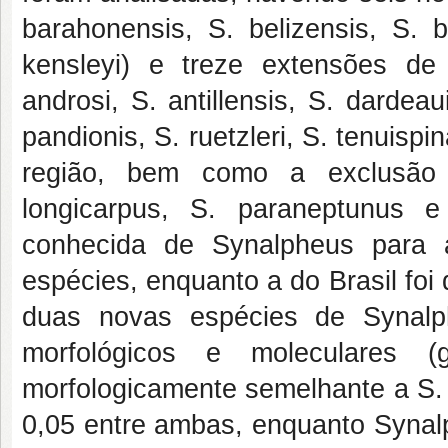
barahonensis, S. belizensis, S. b
kensleyi) e treze extensões de d
androsi, S. antillensis, S. dardeaui
pandionis, S. ruetzleri, S. tenuisp
região, bem como a exclusão de
longicarpus, S. paraneptunus 
conhecida de Synalpheus para 
espécies, enquanto a do Brasil foi
duas novas espécies de Synalp
morfológicos e moleculares
morfologicamente semelhante a S. 
0,05 entre ambas, enquanto Synalp