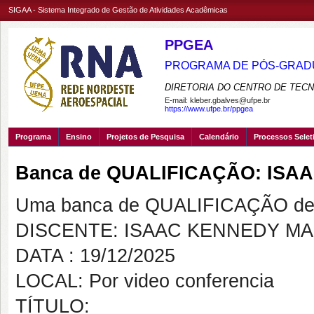
SIGAA - Sistema Integrado de Gestão de Atividades Acadêmicas
PPGEA
PROGRAMA DE PÓS-GRADU
DIRETORIA DO CENTRO DE TECN
E-mail:
kleber.gbalves@ufpe.br
https://www.ufpe.br/ppgea
Programa
Ensino
Projetos de Pesquisa
Calendário
Processos Selet
Banca de QUALIFICAÇÃO: ISA
Uma banca de QUALIFICAÇÃO de 
DISCENTE: ISAAC KENNEDY MA
DATA : 19/12/2025
LOCAL: Por video conferencia
TÍTULO: