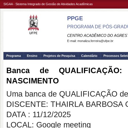
SIGAA - Sistema Integrado de Gestão de Atividades Acadêmicas
PPGE
PROGRAMA DE PÓS-GRADU
CENTRO ACADÊMICO DO AGREST
E-mail:
monaliza.ferreira@ufpe.br
Programa
Ensino
Projetos de Pesquisa
Calendário
Processos Selet
Banca de QUALIFICAÇÃO
NASCIMENTO
Uma banca de QUALIFICAÇÃO de 
DISCENTE: THAIRLA BARBOSA
DATA : 11/12/2025
LOCAL: Google meeting