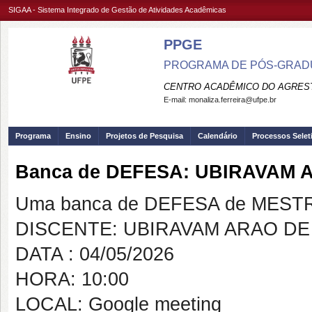
SIGAA - Sistema Integrado de Gestão de Atividades Acadêmicas
PPGE
PROGRAMA DE PÓS-GRADU
CENTRO ACADÊMICO DO AGREST
E-mail:
monaliza.ferreira@ufpe.br
Programa
Ensino
Projetos de Pesquisa
Calendário
Processos Selet
Banca de DEFESA: UBIRAVAM 
Uma banca de DEFESA de MESTRAD
DISCENTE: UBIRAVAM ARAO DE
DATA : 04/05/2026
HORA: 10:00
LOCAL: Google meeting