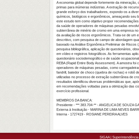
A economia global depende fortemente da mineração, 
primas para inúmeras indústrias. A extração de recur
grande esforço dos trabalhadores, expondo-os a divers
químicos, biológicos e ergonômicos, ameaçando seu 
este estudo tem como objetivo propor recomendações
da saúde de operadores de máquinas pesadas envolvi
subterrânea de minério de cromo em uma empresa no E
da avaliação de riscos ergonômicos. Trata-se de um es
descritivo, com pesquisa de campo de abordagem qualit
baseado na Análise Ergonômica Preliminar de Riscos 
pesquisa bibliográfica, aplicação de questionários, ob
em vídeo e registros fotográficos. As ferramentas apli
questionário sociodemográfico e de saúde ocupacional
REBA (Rapid Entire Body Assessment). A amostra foi 
operadores de máquinas pesadas, como carregadeiras
fandrill, batedor de choco (quebra de rochas) e robô d
utilizadas no processo de extração subterrânea de cro
resultados identificou diversas problemáticas que, apó
em recomendações voltadas para a otimização das con
exercício profissional.
MEMBROS DA BANCA:
Presidente - ***.383.704-** - ANGELICA DE SOUZA 
Externa à Instituição - MARINA DE LIMA NEVES BA
Interna - 1727419 - ROSIANE PEREIRA ALVES
SIGAA | Superintendência