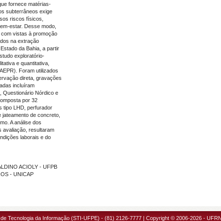
que fornece matérias-
sos subterrâneos exige
os riscos físicos,
bem-estar. Desse modo,
 com vistas à promoção
dos na extração
stado da Bahia, a partir
tudo exploratório-
ativa e quantitativa,
(AEPR). Foram utilizados
servação direta, gravações
cadas incluíram
, Questionário Nórdico e
composta por 32
 tipo LHD, perfurador
e jateamento de concreto,
mo. A análise dos
s avaliação, resultaram
dições laborais e do
GALDINO ACIOLY - UFPB
RROS - UNICAP
 de Tecnologia da Informação (STI-UFPE) - (81) 2126-7777 | Copyright © 2006-2026 - UFRN 