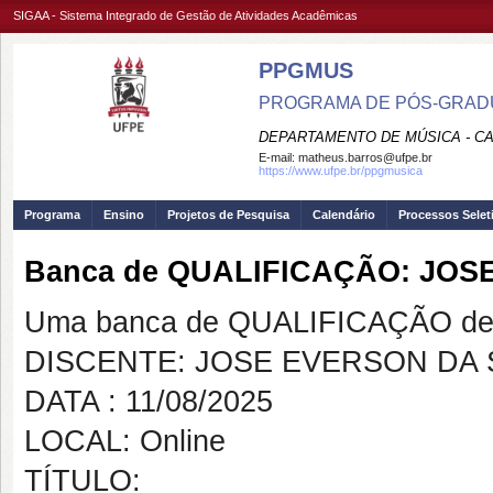
SIGAA - Sistema Integrado de Gestão de Atividades Acadêmicas
PPGMUS
PROGRAMA DE PÓS-GRADU
DEPARTAMENTO DE MÚSICA - C
E-mail:
matheus.barros@ufpe.br
https://www.ufpe.br/ppgmusica
Programa
Ensino
Projetos de Pesquisa
Calendário
Processos Selet
Banca de QUALIFICAÇÃO: JOS
Uma banca de QUALIFICAÇÃO de 
DISCENTE: JOSE EVERSON DA 
DATA : 11/08/2025
LOCAL: Online
TÍTULO: