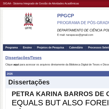
SIGAA - Sistema Integrado de Gestão de Atividades Acadêmicas
PPGCP
PROGRAMA DE PÓS-GRADUA
DEPARTAMENTO DE CIÊNCIA POL
E-mail:
narapavao@gmail.com
Programa
Ensino
Projetos de Pesquisa
Calendário
Processos Selet
Dissertações/Teses
Clique
aqui
para acessar os arquivos diretamente da Biblioteca Digital de Teses e Di
2026
Dissertações
PETRA KARINA BARROS DE
EQUALS BUT ALSO FOREI