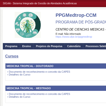
SIGAA - Sistema Integrado de Gestão de Atividades Acadêmicas
PPGMedtrop-CCM
PROGRAMA DE PÓS-GRADU
CENTRO DE CIENCIAS MEDICAS 
E-mail:
Não informado
https://www.ufpe.br/ppgmedtrop
Programa
Ensino
Projetos de Pesquisa
Calendário
Processos Selet
Cursos
MEDICINA TROPICAL - DOUTORADO
› Documento de reconhecimento e conceito da CAPES
› Detalhes do Curso
MEDICINA TROPICAL - MESTRADO
› Documento de reconhecimento e conceito da CAPES
› Detalhes do Curso