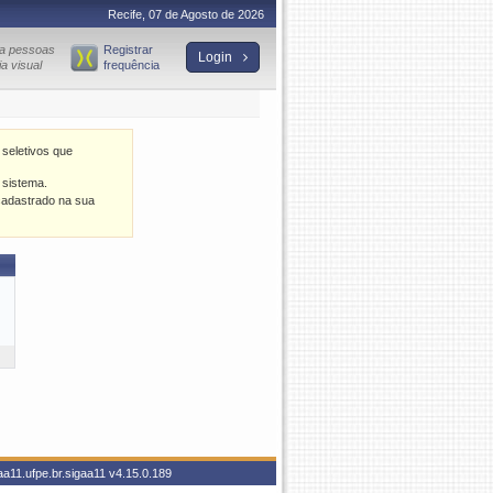
Recife, 07 de Agosto de 2026
ra pessoas
Registrar
Login
a visual
frequência
 seletivos que
 sistema.
cadastrado na sua
aa11.ufpe.br.sigaa11
v4.15.0.189