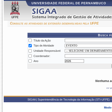
UNIVERSIDADE FEDERAL DE PERNAMBUCO
Consulte as atividades de extensão desenvolvidas pela UFPE
Busca p
Título da Ação
Tipo de Atividade
Unidade Responsável:
Coordenador:
Ano
Nenhuma aç
<< v
SIGAA | Superintendência de Tecnologia da Informação (STI-UFPE) -
Modo 