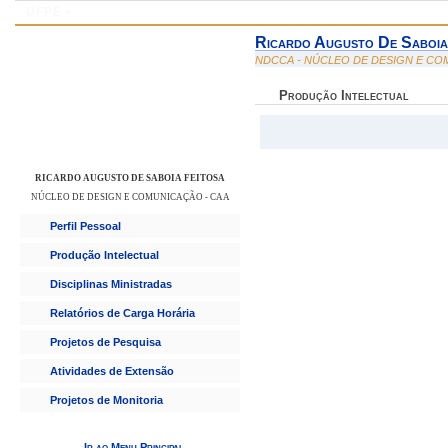
UFPE ›
SIGAA - Sistema Integrado de Gestão de Atividades Ac
Ricardo Augusto De Saboia
NDCCA - NÚCLEO DE DESIGN E CO
Produção Intelectual
RICARDO AUGUSTO DE SABOIA FEITOSA
NÚCLEO DE DESIGN E COMUNICAÇÃO - CAA
Perfil Pessoal
Produção Intelectual
Disciplinas Ministradas
Relatórios de Carga Horária
Projetos de Pesquisa
Atividades de Extensão
Projetos de Monitoria
Ir ao Menu Principal