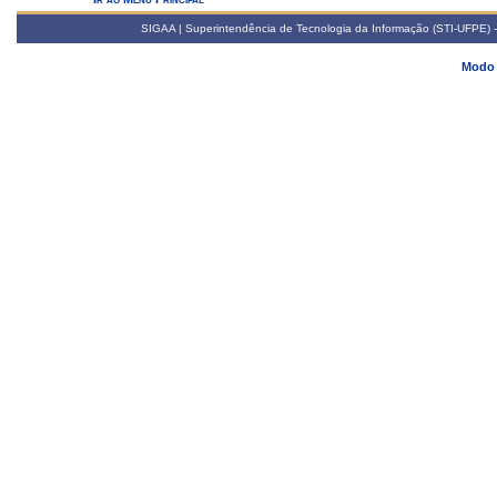
SIGAA | Superintendência de Tecnologia da Informação (STI-UFPE) -
Modo 