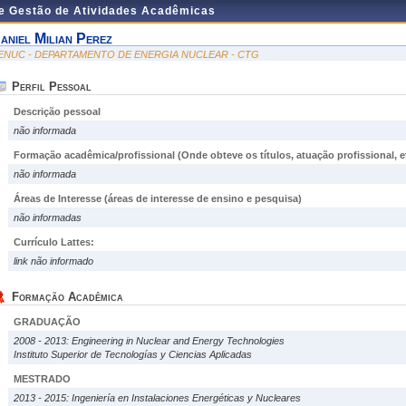
de Gestão de Atividades Acadêmicas
aniel Milian Perez
ENUC - DEPARTAMENTO DE ENERGIA NUCLEAR - CTG
Perfil Pessoal
Descrição pessoal
não informada
Formação acadêmica/profissional (Onde obteve os títulos, atuação profissional, et
não informada
Áreas de Interesse
(áreas de interesse de ensino e pesquisa)
não informadas
Currículo Lattes:
link não informado
Formação Acadêmica
GRADUAÇÃO
2008 - 2013: Engineering in Nuclear and Energy Technologies
Instituto Superior de Tecnologías y Ciencias Aplicadas
MESTRADO
2013 - 2015: Ingeniería en Instalaciones Energéticas y Nucleares