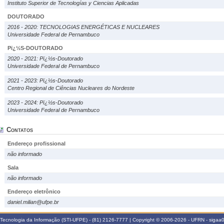
Instituto Superior de Tecnologías y Ciencias Aplicadas
DOUTORADO
2016 - 2020: TECNOLOGIAS ENERGÉTICAS E NUCLEARES
Universidade Federal de Pernambuco
Pï¿½S-DOUTORADO
2020 - 2021: Pï¿½s-Doutorado
Universidade Federal de Pernambuco
2021 - 2023: Pï¿½s-Doutorado
Centro Regional de Ciências Nucleares do Nordeste
2023 - 2024: Pï¿½s-Doutorado
Universidade Federal de Pernambuco
Contatos
Endereço profissional
não informado
Sala
não informado
Endereço eletrônico
daniel.milian@ufpe.br
Tecnologia da Informação (STI-UFPE) - (81) 2126-7777 | Copyright © 2006-2026 - UFRN - sigaa