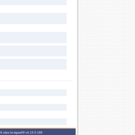
09.ufpe.br.sigaa09
v4.15.0.188