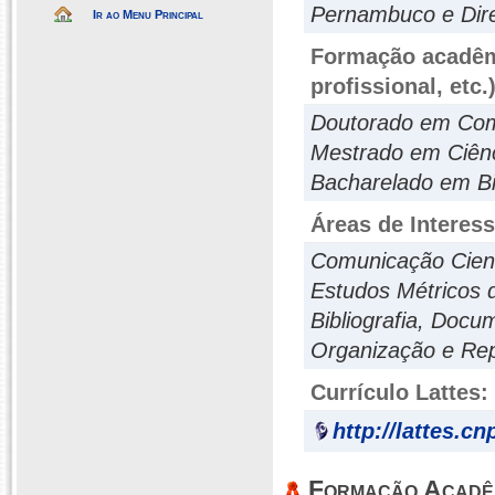
Pernambuco e Dire
Ir ao Menu Principal
Formação acadêmi
profissional, etc.
Doutorado em Com
Mestrado em Ciên
Bacharelado em Bi
Áreas de Interes
Comunicação Cient
Estudos Métricos d
Bibliografia, Doc
Organização e Re
Currículo Lattes:
http://lattes.c
Formação Acadê