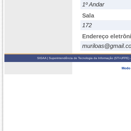
1º Andar
Sala
172
Endereço eletrôn
muriloas@gmail.c
SIGAA | Superintendência de Tecnologia da Informação (STI-UFPE) -
Modo 