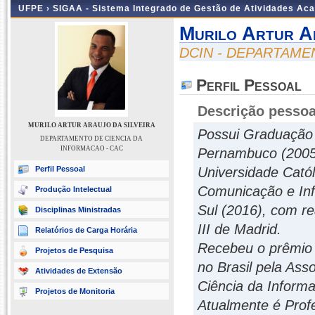
UFPE ›
SIGAA - Sistema Integrado de Gestão de Atividades Ac
Murilo Artur A
DCIN - DEPARTAME
Perfil Pessoal
Descrição pessoa
MURILO ARTUR ARAUJO DA SILVEIRA
Possui Graduação 
DEPARTAMENTO DE CIENCIA DA
INFORMACAO - CAC
Pernambuco (2005)
Perfil Pessoal
Universidade Cató
Comunicação e Inf
Produção Intelectual
Sul (2016), com re
Disciplinas Ministradas
III de Madrid.
Relatórios de Carga Horária
Recebeu o prêmio 
Projetos de Pesquisa
no Brasil pela As
Atividades de Extensão
Ciência da Inform
Projetos de Monitoria
Atualmente é Prof