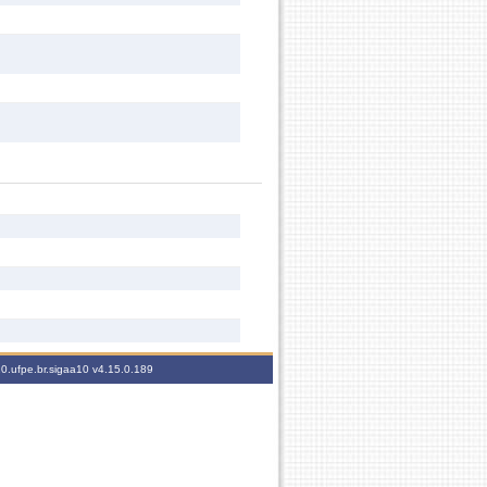
10.ufpe.br.sigaa10
v4.15.0.189