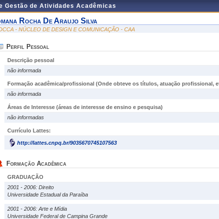
de Gestão de Atividades Acadêmicas
omana Rocha De Araujo Silva
DCCA - NÚCLEO DE DESIGN E COMUNICAÇÃO - CAA
Perfil Pessoal
Descrição pessoal
não informada
Formação acadêmica/profissional (Onde obteve os títulos, atuação profissional, et
não informada
Áreas de Interesse
(áreas de interesse de ensino e pesquisa)
não informadas
Currículo Lattes:
http://lattes.cnpq.br/9035670745107563
Formação Acadêmica
GRADUAÇÃO
2001 - 2006: Direito
Universidade Estadual da Paraíba
2001 - 2006: Arte e Mídia
Universidade Federal de Campina Grande