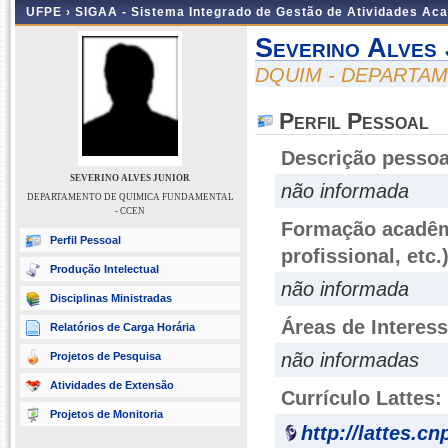
UFPE ›
SIGAA - Sistema Integrado de Gestão de Atividades Ac
Severino Alves 
DQUIM - DEPARTAM
Perfil Pessoal
Descrição pessoa
SEVERINO ALVES JUNIOR
não informada
DEPARTAMENTO DE QUIMICA FUNDAMENTAL
- CCEN
Formação acadêmi
Perfil Pessoal
profissional, etc.
Produção Intelectual
não informada
Disciplinas Ministradas
Áreas de Interes
Relatórios de Carga Horária
não informadas
Projetos de Pesquisa
Atividades de Extensão
Currículo Lattes:
Projetos de Monitoria
http://lattes.c