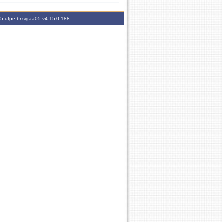
05.ufpe.br.sigaa05
v4.15.0.188