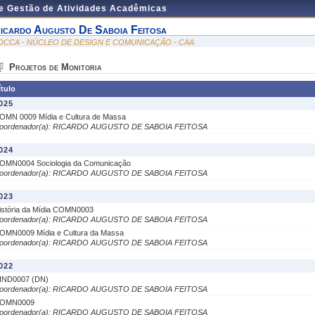
de Gestão de Atividades Acadêmicas
icardo Augusto De Saboia Feitosa
DCCA - NÚCLEO DE DESIGN E COMUNICAÇÃO - CAA
Projetos de Monitoria
ítulo
025
OMN 0009 Mídia e Cultura de Massa
oordenador(a): RICARDO AUGUSTO DE SABOIA FEITOSA
024
OMN0004 Sociologia da Comunicação
oordenador(a): RICARDO AUGUSTO DE SABOIA FEITOSA
023
istória da Mídia COMN0003
oordenador(a): RICARDO AUGUSTO DE SABOIA FEITOSA
OMN0009 Mídia e Cultura da Massa
oordenador(a): RICARDO AUGUSTO DE SABOIA FEITOSA
022
IND0007 (DN)
oordenador(a): RICARDO AUGUSTO DE SABOIA FEITOSA
OMN0009
oordenador(a): RICARDO AUGUSTO DE SABOIA FEITOSA