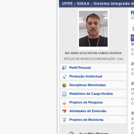
UFPE ›
SIGAA - Sistema Integrado 
R
N
T
2
C
RICARDO AUGUSTO DE SABOIA FEITOSA
C
NÚCLEO DE DESIGN E COMUNICAÇÃO - CAA
2
Perfil Pessoal
C
C
Produção Intelectual
2
Disciplinas Ministradas
H
C
Relatórios de Carga Horária
C
Projetos de Pesquisa
C
Atividades de Extensão
2
D
Projetos de Monitoria
C
C
C
Ir ao Menu Principal