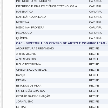
INTERCULTURAL INDÍGENA
CARUARU
INTERDISCIPLINAR EM CIÊNCIA E TECNOLOGIA
CARUARU
MATEMÁTICA
CARUARU
MATEMÁTICA APLICADA
CARUARU
MEDICINA
CARUARU
MEDICINA - PRONERA
CARUARU
PEDAGOGIA
CARUARU
QUÍMICA
CARUARU
CAC - DIRETORIA DO CENTRO DE ARTES E COMUNICACAO -
ARQUITETURA E URBANISMO
RECIFE
ARTES VISUAIS
RECIFE
ARTES VISUAIS
RECIFE
BIBLIOTECONOMIA
RECIFE
CINEMA E AUDIOVISUAL
RECIFE
DANÇA
RECIFE
DESIGN
RECIFE
ESTUDOS DE MÍDIA
RECIFE
EXPRESSÃO GRÁFICA
RECIFE
GESTÃO DA INFORMAÇÃO
RECIFE
JORNALISMO
RECIFE
LETRAS
RECIFE